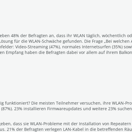
eben 48% der Befragten an, dass ihr WLAN täglich, wöchentlich ode
e Lösung für die WLAN-Schwäche gefunden. Die Frage „Bei welch
felder: Video-Streaming (47%), normales Internetsurfen (35%) so
ten Empfang haben die Befragten dabei vor allem auf ihrem Balko
g funktioniert? Die meisten Teilnehmer versuchen, ihre WLAN-Prob
n (87%). 23% installieren Firmwareupdates und weitere 23% suche
eben, dass sie WLAN-Probleme mit der Installation von Repeater
aus. 21% der Befragten verlegen LAN-Kabel in die betreffenden Rä