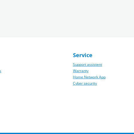
Service
Support assistent
s
Warranty
Home Network App
Cyber security